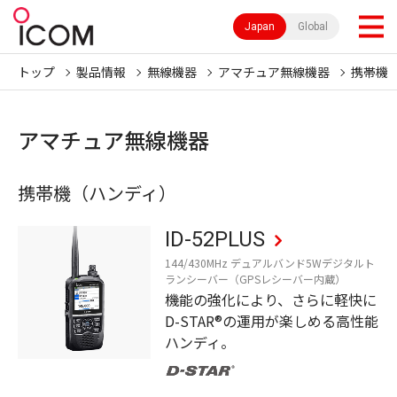
Japan
Global
トップ
製品情報
無線機器
アマチュア無線機器
携帯機
アマチュア無線機器
携帯機（ハンディ）
ID-52PLUS
144/430MHz デュアルバンド5Wデジタルト
ランシーバー（GPSレシーバー内蔵）
機能の強化により、さらに軽快に
D-STAR®の運用が楽しめる高性能
ハンディ。