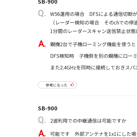
SB-900
W56運用の場合 DFSによる通信切断
（レーダー検知の場合 そのchでの停波
1分間のレーダースキャン送信禁止状態
親機2台で子機ローミング機能を使うと
DFS検知時 子機側を別の親機にロ
また2.4GHzを同時に接続しておきス
参考になった
SB-900
2波利用での中継通信は可能ですか
可能です 外部アンテナを1x1にした場合