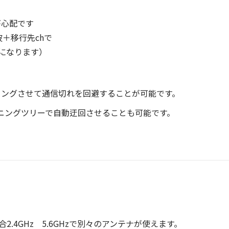
が心配です
＋移行先chで
になります）
ーミングさせて通信切れを回避することが可能です。
パニングツリーで自動迂回させることも可能です。
2.4GHz 5.6GHzで別々のアンテナが使えます。