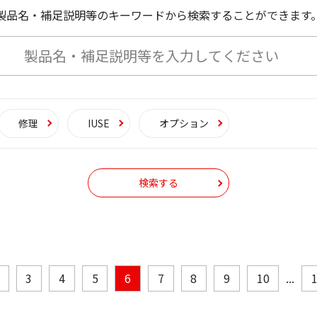
製品名・補足説明等のキーワードから検索することができます
修理
IUSE
オプション
検索する
3
4
5
6
7
8
9
10
...