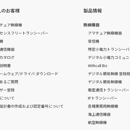
人のお客様
製品情報
無線機器
チュア無線機
センスフリートランシーバー
アマチュア無線機器
機
受信機
通信機器
特定小電力トランシーバ
カタログ
デジタル小電力コミュニ
説明書
Withcall Biz
ームウェア/ドライバ ダウンロード
デジタル簡易無線 登録局（
あるご質問
デジタル簡易無線機
ザー登録
衛星通信トランシーバー
について
IPトランシーバー
設計書の作成および認定番号について
各種業務用無線機
海上通信機器
航空無線機