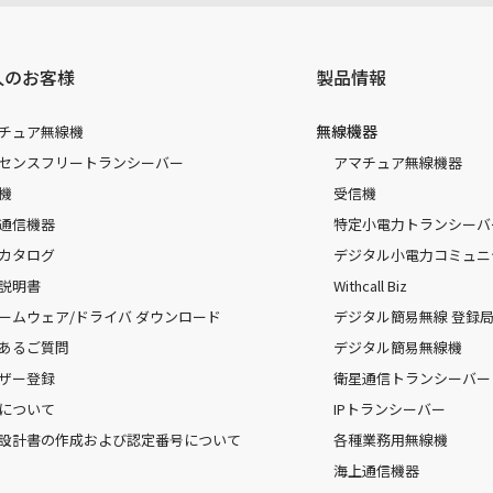
人のお客様
製品情報
無線機器
チュア無線機
センスフリートランシーバー
アマチュア無線機器
機
受信機
通信機器
特定小電力トランシーバ
カタログ
デジタル小電力コミュニ
説明書
Withcall Biz
ームウェア/ドライバ ダウンロード
デジタル簡易無線 登録局（
あるご質問
デジタル簡易無線機
ザー登録
衛星通信トランシーバー
について
IPトランシーバー
設計書の作成および認定番号について
各種業務用無線機
海上通信機器