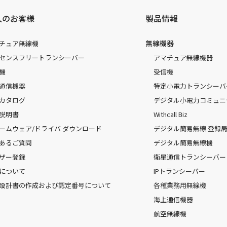
人のお客様
製品情報
無線機器
チュア無線機
センスフリートランシーバー
アマチュア無線機器
機
受信機
通信機器
特定小電力トランシーバ
カタログ
デジタル小電力コミュニ
説明書
Withcall Biz
ームウェア/ドライバ ダウンロード
デジタル簡易無線 登録局（
あるご質問
デジタル簡易無線機
ザー登録
衛星通信トランシーバー
について
IPトランシーバー
設計書の作成および認定番号について
各種業務用無線機
海上通信機器
航空無線機