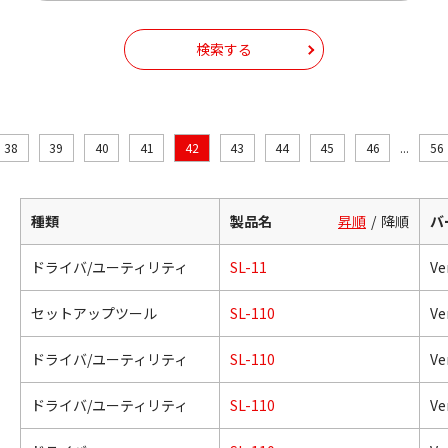
検索する
38
39
40
41
42
43
44
45
46
...
56
種類
製品名
昇順
降順
バ
ドライバ/ユーティリティ
SL-11
Ver
セットアップツール
SL-110
Ver
ドライバ/ユーティリティ
SL-110
Ver
ドライバ/ユーティリティ
SL-110
Ver