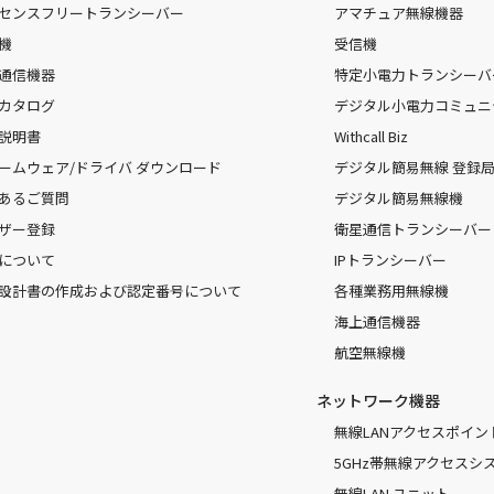
センスフリートランシーバー
アマチュア無線機器
機
受信機
通信機器
特定小電力トランシーバ
カタログ
デジタル小電力コミュニ
説明書
Withcall Biz
ームウェア/ドライバ ダウンロード
デジタル簡易無線 登録局（
あるご質問
デジタル簡易無線機
ザー登録
衛星通信トランシーバー
について
IPトランシーバー
設計書の作成および認定番号について
各種業務用無線機
海上通信機器
航空無線機
ネットワーク機器
無線LANアクセスポイン
5GHz帯無線アクセスシ
無線LAN ユニット