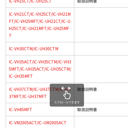
IC-VH15CT/IC-UH15CT
取扱説明書
IC-VH21CT/IC-VH25CT/IC-VH21M
FT/IC-VH25MFT/IC-UH21CT/IC-U
H25CT/IC-UH21MFT/IC-UH25MF
T
IC-VH30CTM/IC-UH30CTM
IC-VH35ACT/IC-VH35CTM/IC-VH3
5MFT/IC-UH35ACT/IC-UH35CTM/
IC-UH35MFT
IC-VH37CTM/IC-UH37CTM/IC-VH
取扱説明書
37MFT/IC-UH37MFT
スクロールできます
IC-VH45MFT
取扱説明書
IC-VM2005ACT/IC-UM2005ACT