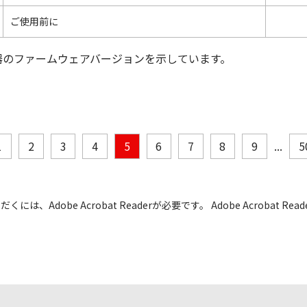
ご使用前に
器のファームウェアバージョンを示しています。
1
2
3
4
5
6
7
8
9
...
5
には、Adobe Acrobat Readerが必要です。 Adobe Acrobat