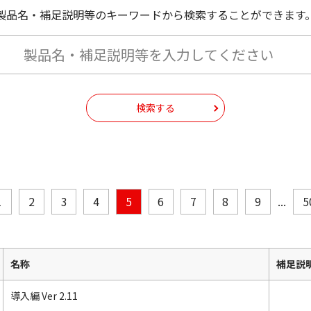
製品名・補足説明等のキーワードから検索することができます
検索する
1
2
3
4
5
6
7
8
9
...
5
名称
補足説
導入編 Ver 2.11