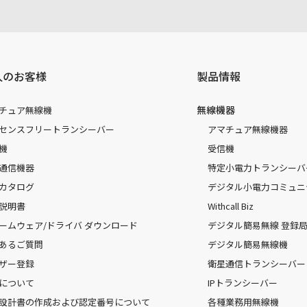
人のお客様
製品情報
無線機器
チュア無線機
センスフリートランシーバー
アマチュア無線機器
機
受信機
通信機器
特定小電力トランシーバ
カタログ
デジタル小電力コミュニ
説明書
Withcall Biz
ームウェア/ドライバ ダウンロード
デジタル簡易無線 登録局（
あるご質問
デジタル簡易無線機
ザー登録
衛星通信トランシーバー
について
IPトランシーバー
設計書の作成および認定番号について
各種業務用無線機