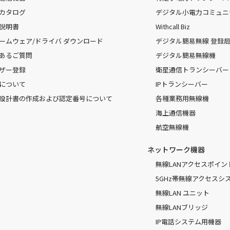
カタログ
デジタル小電力コミュニ
説明書
Withcall Biz
ームウェア/ドライバ ダウンロード
デジタル簡易無線 登録局（
あるご質問
デジタル簡易無線機
ザー登録
衛星通信トランシーバー
について
IPトランシーバー
設計書の作成および認定番号について
各種業務用無線機
海上通信機器
航空無線機
ネットワーク機器
無線LANアクセスポイン
5GHz帯無線アクセスシ
無線LAN ユニット
無線LANブリッジ
IP電話システム用機器