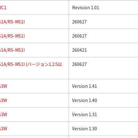
RC1
Revision 1.01
1A/RS-MS1I
260627
1A/RS-MS1I
260627
1A/RS-MS1I
260421
S1A/RS-MS1I (バージョン1.2.5以
260627
S3W
Version 1.41
S3W
Version 1.40
S3W
Version 1.31
S3W
Version 1.30