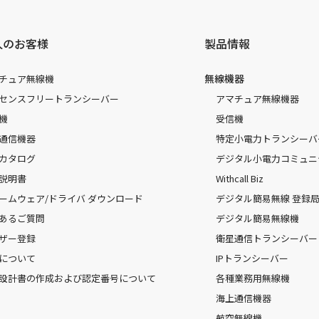
人のお客様
製品情報
無線機器
チュア無線機
センスフリートランシーバー
アマチュア無線機器
機
受信機
通信機器
特定小電力トランシーバ
カタログ
デジタル小電力コミュニ
説明書
Withcall Biz
ームウェア/ドライバ ダウンロード
デジタル簡易無線 登録局（
あるご質問
デジタル簡易無線機
ザー登録
衛星通信トランシーバー
について
IPトランシーバー
設計書の作成および認定番号について
各種業務用無線機
海上通信機器
航空無線機