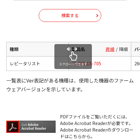
検索する
種類
製品名
昇順
降順
バ
レピータリスト
IC-705,CS-705
26
スクロールできます
一覧表にVer表記がある機種は、使用した機器のファーム
ウェアバージョンを示しています。
PDFファイルをご覧いただくには、
Adobe Acrobat Readerが必要です。
Adobe Acrobat Readerのダウンロー
ドはこちらから。