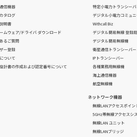
通信機器
特定小電力トランシーバ
カタログ
デジタル小電力コミュニ
説明書
Withcall Biz
ームウェア/ドライバ ダウンロード
デジタル簡易無線 登録局（
あるご質問
デジタル簡易無線機
ザー登録
衛星通信トランシーバー
について
IPトランシーバー
設計書の作成および認定番号について
各種業務用無線機
海上通信機器
航空無線機
ネットワーク機器
無線LANアクセスポイン
5GHz帯無線アクセスシ
無線LAN ユニット
無線LANブリッジ