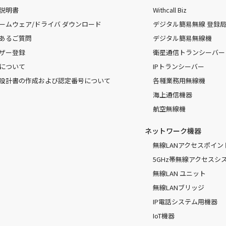
説明書
Withcall Biz
ームウェア/ドライバ ダウンロード
デジタル簡易無線 登録局（
あるご質問
デジタル簡易無線機
ザー登録
衛星通信トランシーバー
について
IPトランシーバー
設計書の作成および認定番号について
各種業務用無線機
海上通信機器
航空無線機
ネットワーク機器
無線LANアクセスポイン
5GHz帯無線アクセスシ
無線LAN ユニット
無線LANブリッジ
IP電話システム用機器
IoT機器