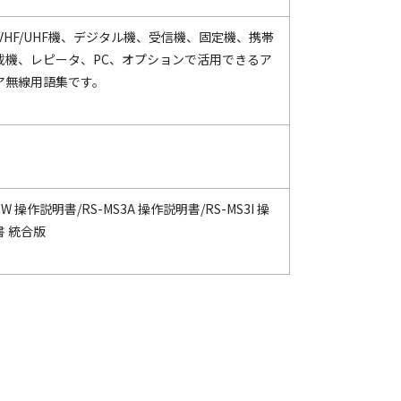
VHF/UHF機、デジタル機、受信機、固定機、携帯
載機、レピータ、PC、オプションで活用できるア
ア無線用語集です。
3W 操作説明書/RS-MS3A 操作説明書/RS-MS3I 操
書 統合版