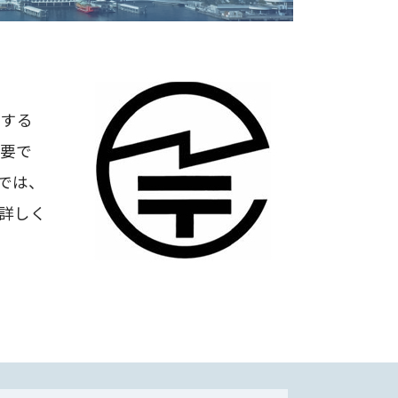
明する
重要で
では、
詳しく