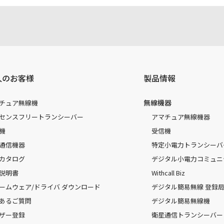
人のお客様
製品情報
無線機器
チュア無線機
センスフリートランシーバー
アマチュア無線機器
機
受信機
通信機器
特定小電力トランシーバ
カタログ
デジタル小電力コミュニ
説明書
Withcall Biz
ームウェア/ドライバ ダウンロード
デジタル簡易無線 登録局（
あるご質問
デジタル簡易無線機
ザー登録
衛星通信トランシーバー