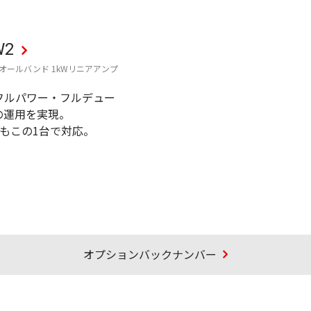
W2
Hzオールバンド 1kWリニアアンプ
のフルパワー・フルデュー
の運用を実現。
にもこの1台で対応。
オプションバックナンバー