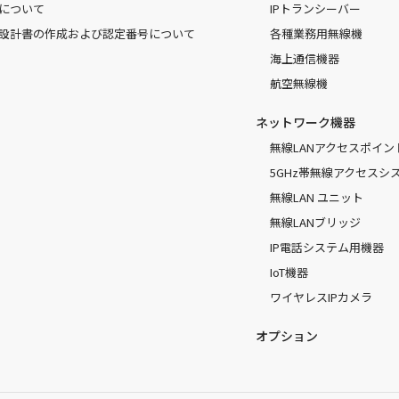
について
IPトランシーバー
設計書の作成および認定番号について
各種業務用無線機
海上通信機器
航空無線機
ネットワーク機器
無線LANアクセスポイン
5GHz帯無線アクセスシ
無線LAN ユニット
無線LANブリッジ
IP電話システム用機器
IoT機器
ワイヤレスIPカメラ
オプション