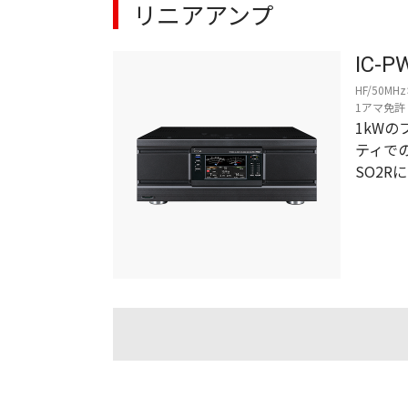
リニアアンプ
IC-P
HF/50M
1アマ免許
1kW
ティで
SO2R