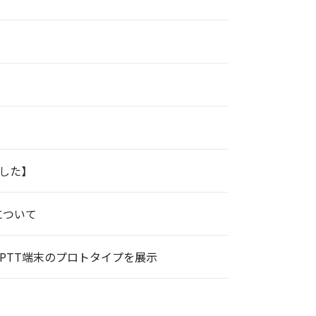
ました】
について
ドン）でMCPTT端末のプロトタイプを展示