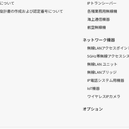
について
IPトランシーバー
設計書の作成および認定番号について
各種業務用無線機
海上通信機器
航空無線機
ネットワーク機器
無線LANアクセスポイン
5GHz帯無線アクセスシ
無線LAN ユニット
無線LANブリッジ
IP電話システム用機器
IoT機器
ワイヤレスIPカメラ
オプション