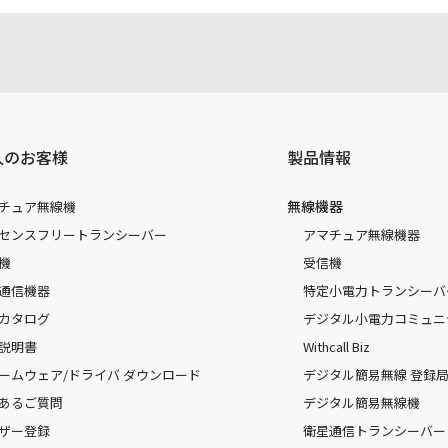
人のお客様
製品情報
無線機器
チュア無線機
センスフリートランシーバー
アマチュア無線機器
機
受信機
通信機器
特定小電力トランシーバ
カタログ
デジタル小電力コミュニ
説明書
Withcall Biz
ームウェア/ドライバ ダウンロード
デジタル簡易無線 登録局（
あるご質問
デジタル簡易無線機
ザー登録
衛星通信トランシーバー