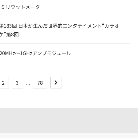
203 ミリワットメータ
第183回 日本が生んだ世界的エンタテイメント“カラオ
ケ”第8回
2 20MHz～1GHzアンプモジュール
2
3
...
78