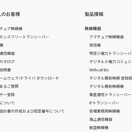
人のお客様
製品情報
無線機器
チュア無線機
センスフリートランシーバー
アマチュア無線機器
機
受信機
通信機器
特定小電力トランシーバ
カタログ
デジタル小電力コミュニ
説明書
Withcall Biz
ームウェア/ドライバ ダウンロード
デジタル簡易無線 登録局（
あるご質問
デジタル簡易無線機
ザー登録
衛星通信トランシーバー
について
IPトランシーバー
設計書の作成および認定番号について
各種業務用無線機
海上通信機器
航空無線機