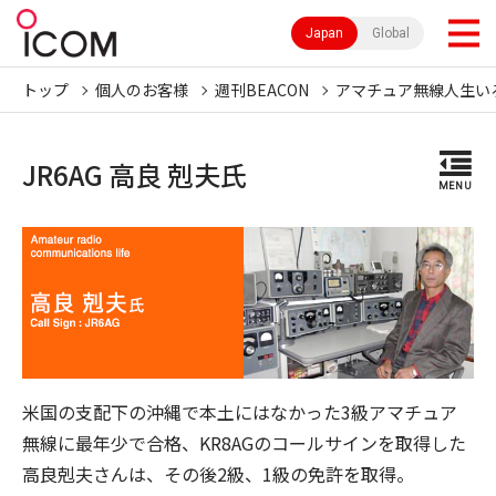
Japan
Global
トップ
個人のお客様
週刊BEACON
アマチュア無線人生い
JR6AG 高良 剋夫氏
MENU
米国の支配下の沖縄で本土にはなかった3級アマチュア
無線に最年少で合格、KR8AGのコールサインを取得した
高良剋夫さんは、その後2級、1級の免許を取得。