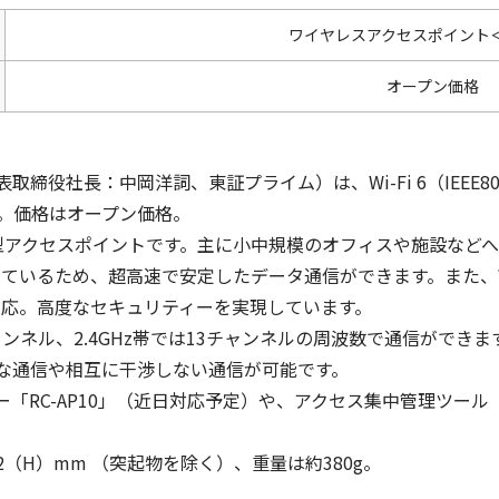
ワイヤレスアクセスポイント＜A
オープン価格
役社長：中岡洋詞、東証プライム）は、Wi-Fi 6（IEEE80
ます。価格はオープン価格。
に準拠した小型アクセスポイントです。主に小中規模のオフィスや施設
応しているため、超高速で安定したデータ通信ができます。また、WP
にも対応。高度なセキュリティーを実現しています。
0チャンネル、2.4GHz帯では13チャンネルの周波数で通信ができま
な通信や相互に干渉しない通信が可能です。
「RC-AP10」（近日対応予定）や、アクセス集中管理ツール「
3.2（H）mm （突起物を除く）、重量は約380g。