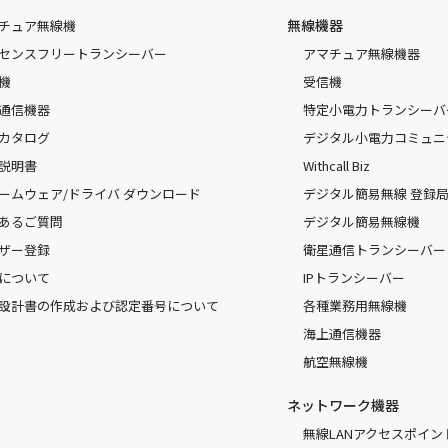
無線機器
チュア無線機
センスフリートランシーバー
アマチュア無線機器
機
受信機
通信機器
特定小電力トランシーバ
カタログ
デジタル小電力コミュニ
説明書
Withcall Biz
ームウェア/ドライバ ダウンロード
デジタル簡易無線 登録局（
あるご質問
デジタル簡易無線機
ザー登録
衛星通信トランシーバー
について
IPトランシーバー
設計書の作成および認定番号について
各種業務用無線機
海上通信機器
航空無線機
ネットワーク機器
無線LANアクセスポイン