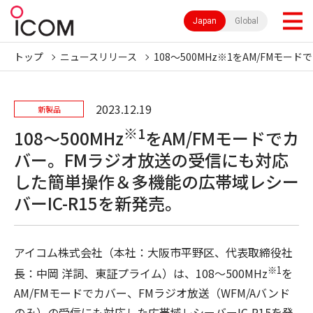
Japan
Global
トップ
ニュースリリース
108〜500MHz※1をAM/FM
2023.12.19
新製品
※1
108〜500MHz
をAM/FMモードでカ
バー。FMラジオ放送の受信にも対応
した簡単操作＆多機能の広帯域レシー
バーIC-R15を新発売。
アイコム株式会社（本社：大阪市平野区、代表取締役社
※1
長：中岡 洋詞、東証プライム）は、108〜500MHz
を
AM/FMモードでカバー、FMラジオ放送（WFM/Aバンド
のみ）の受信にも対応した広帯域レシーバーIC-R15を発