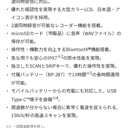
波同時受信に対応。
優れた視認性を実現する大型カラーLCD、日本語・ア
イコン表示を採用。
2波同時録音が可能なレコーダー機能を搭載。
microSDカード（市販品）に音声（WAVファイル）の
保存が可能。
操作性・機動力を向上するBluetooth®機能搭載。
※2
急な雨でも安心のIPX7
の防水性能を実現。
独立したSCANとSKIPキーで、優れた操作性を実現。
※3
付属バッテリー（BP-287）で13時間
の長時間運用
が可能。
モバイルバッテリーからの充電にも対応した、USB
※4
Type-C™端子を装備
。
周波数が分からない場合に素早く電波を捉えられる、
150ch/秒の高速スキャンを実現。
1 ⼀部周波数帯を除く。