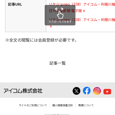
記事URL
リケジョneo（338）アイコム・利根川
日刊工業新聞 電子版
リケジョneo（338）アイコム・利根川柚
スクロールできます
※全文の閲覧には会員登録が必要です。
記事一覧
サイトのご利用について
個人情報保護方針
商標について
Copyright © Icom Inc.