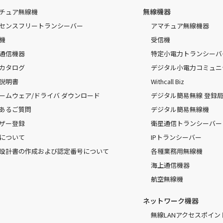
無線機器
チュア無線機
センスフリートランシーバー
アマチュア無線機器
機
受信機
通信機器
特定小電力トランシーバ
カタログ
デジタル小電力コミュニ
説明書
Withcall Biz
ームウェア/ドライバ ダウンロード
デジタル簡易無線 登録局（
あるご質問
デジタル簡易無線機
ザー登録
衛星通信トランシーバー
について
IPトランシーバー
設計書の作成および認定番号について
各種業務用無線機
海上通信機器
航空無線機
ネットワーク機器
無線LANアクセスポイン