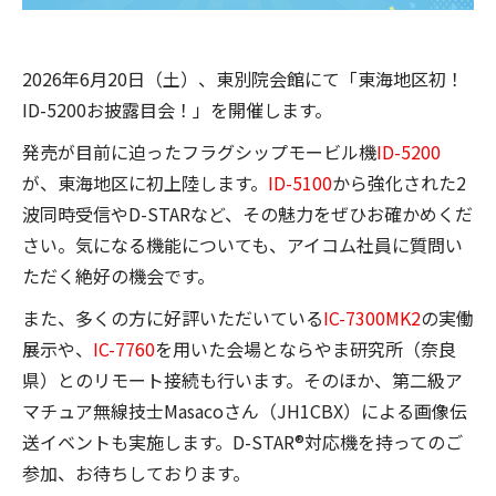
2026年6月20日（土）、東別院会館にて「東海地区初！
ID-5200お披露目会！」を開催します。
発売が目前に迫ったフラグシップモービル機
ID-5200
が、東海地区に初上陸します。
ID-5100
から強化された2
波同時受信やD-STARなど、その魅力をぜひお確かめくだ
さい。気になる機能についても、アイコム社員に質問い
ただく絶好の機会です。
また、多くの方に好評いただいている
IC-7300MK2
の実働
展示や、
IC-7760
を用いた会場とならやま研究所（奈良
県）とのリモート接続も行います。そのほか、第二級ア
マチュア無線技士Masacoさん（JH1CBX）による画像伝
送イベントも実施します。D-STAR®対応機を持ってのご
参加、お待ちしております。