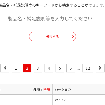
製品名・補足説明等のキーワードから検索することができます
検索する
1
2
3
4
5
6
...
12
名
昇順
降順
バージョン
Ver. 2.20