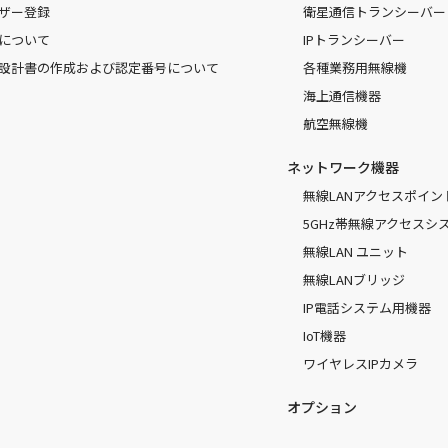
ザー登録
衛星通信トランシーバー
について
IPトランシーバー
設計書の作成および認定番号について
各種業務用無線機
海上通信機器
航空無線機
ネットワーク機器
無線LANアクセスポイン
5GHz帯無線アクセスシ
無線LAN ユニット
無線LANブリッジ
IP電話システム用機器
IoT機器
ワイヤレスIPカメラ
オプション