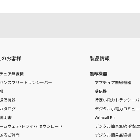
人のお客様
製品情報
無線機器
チュア無線機
センスフリートランシーバー
アマチュア無線機器
機
受信機
通信機器
特定小電力トランシーバ
カタログ
デジタル小電力コミュニ
説明書
Withcall Biz
ームウェア/ドライバ ダウンロード
デジタル簡易無線 登録局（
あるご質問
デジタル簡易無線機