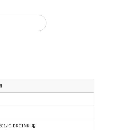
。
明
C1/IC-DRC1MKII用