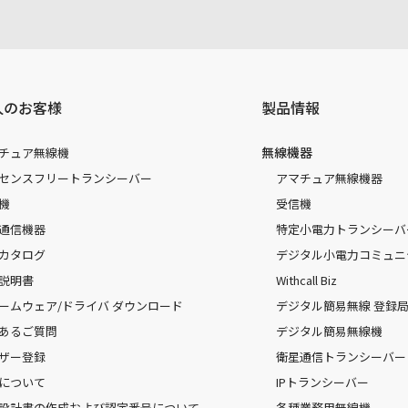
人のお客様
製品情報
無線機器
チュア無線機
センスフリートランシーバー
アマチュア無線機器
機
受信機
通信機器
特定小電力トランシーバ
カタログ
デジタル小電力コミュニ
説明書
Withcall Biz
ームウェア/ドライバ ダウンロード
デジタル簡易無線 登録局（
あるご質問
デジタル簡易無線機
ザー登録
衛星通信トランシーバー
について
IPトランシーバー
設計書の作成および認定番号について
各種業務用無線機