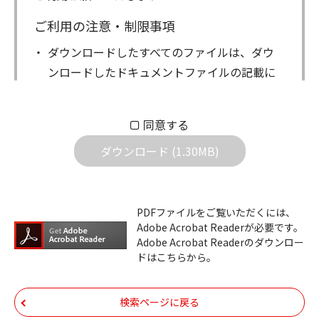
ご利用の注意・制限事項
ダウンロードしたすべてのファイルは、ダウ
ンロードしたドキュメントファイルの記載に
もとづきお客様の責任においてご使用くださ
い。万一お客様に損害が生じたとしても、弊
同意する
社は一切の責任を負いません。また、ファイ
ダウンロード (1.30MB)
ルの内容などの変更は一切行わないでくださ
い。
ダウンロードサービスに掲載しています弊社
PDFファイルをご覧いただくには、
機器のコントロールコマンドの仕様書、およ
Adobe Acrobat Readerが必要です。
びその他すべてのダウンロードファイルにつ
Adobe Acrobat Readerのダウンロー
ドはこちらから。
いての著作権を含むすべての権利は、アイコ
ム株式会社又はそれを提供する各メーカーに
帰属します。ダウンロードしたファイルは、
検索ページに戻る