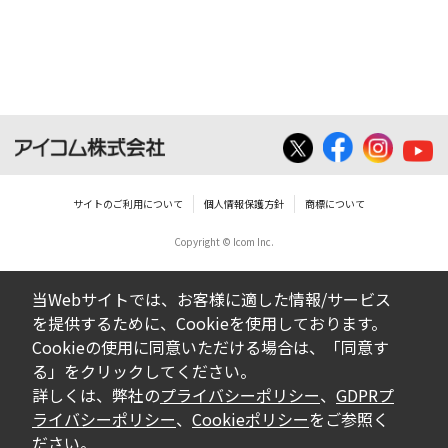
個人で使用される以外にはご使用できませ
ん。
ダウンロードしたファイルの内容に関する質
問やクレームへの回答及びサポートは行いま
せんのでご了承ください。
ファイルの内容は、製品の仕様変更などで予
告なく改良及び変更される場合があります。
サイトのご利用について
個人情報保護方針
商標について
Copyright © Icom Inc.
ダウンロードサービスに掲載していますBIOS/
ファームウェアデータにつきましては、パソ
当Webサイトでは、お客様に適した情報/サービス
コンの基本システムを制御する重要なデータ
を提供するために、Cookieを使用しております。
ですから、データの書換中に誤操作や中断に
Cookieの使用に同意いただける場合は、「同意す
よって失敗した場合、パソコンが正常に動作
る」をクリックしてください。
しなくなります。お客様がBIOS/ファームウェ
詳しくは、弊社の
プライバシーポリシー
、
GDPRプ
アデータの書換に失敗され、正常に動作しな
ライバシーポリシー
、
Cookieポリシー
をご参照く
ださい。
くなった場合、弊社営業所サービス係におき