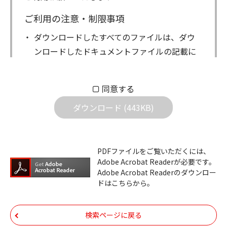
ご利用の注意・制限事項
ダウンロードしたすべてのファイルは、ダウ
ンロードしたドキュメントファイルの記載に
もとづきお客様の責任においてご使用くださ
い。万一お客様に損害が生じたとしても、弊
同意する
社は一切の責任を負いません。また、ファイ
ダウンロード (443KB)
ルの内容などの変更は一切行わないでくださ
い。
ダウンロードサービスに掲載しています弊社
PDFファイルをご覧いただくには、
機器のコントロールコマンドの仕様書、およ
Adobe Acrobat Readerが必要です。
びその他すべてのダウンロードファイルにつ
Adobe Acrobat Readerのダウンロー
ドはこちらから。
いての著作権を含むすべての権利は、アイコ
ム株式会社又はそれを提供する各メーカーに
帰属します。ダウンロードしたファイルは、
検索ページに戻る