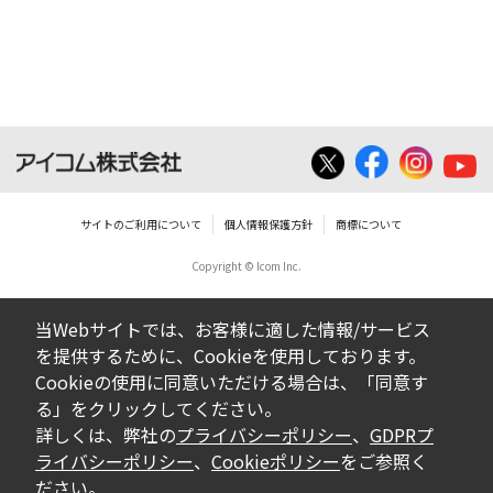
個人で使用される以外にはご使用できませ
ん。
ダウンロードしたファイルの内容に関する質
問やクレームへの回答及びサポートは行いま
せんのでご了承ください。
ファイルの内容は、製品の仕様変更などで予
告なく改良及び変更される場合があります。
サイトのご利用について
個人情報保護方針
商標について
Copyright © Icom Inc.
ダウンロードサービスに掲載していますBIOS/
ファームウェアデータにつきましては、パソ
当Webサイトでは、お客様に適した情報/サービス
コンの基本システムを制御する重要なデータ
を提供するために、Cookieを使用しております。
ですから、データの書換中に誤操作や中断に
Cookieの使用に同意いただける場合は、「同意す
よって失敗した場合、パソコンが正常に動作
る」をクリックしてください。
しなくなります。お客様がBIOS/ファームウェ
詳しくは、弊社の
プライバシーポリシー
、
GDPRプ
アデータの書換に失敗され、正常に動作しな
ライバシーポリシー
、
Cookieポリシー
をご参照く
ださい。
くなった場合、弊社営業所サービス係におき