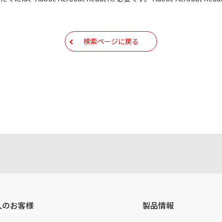
もしくは他のメディアなどへ転載することを禁止します。
容を変更する場合がございます。あらかじめご了承ください。
検索ページに戻る
ールアドレス宛には、アイコムよりサポート情報などをお送り
コムの
プライバシーポリシー
に則ってお取り扱いさせていただ
人のお客様
製品情報