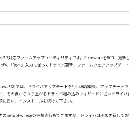
5 Driver2.3対応ファームアップユーティリティです。Firmwareを8C3に更
ユーザの「次へ」入力に従ってドライバ更新、ファームウェアアップデー
0やWindows®XPでは、ドライバアップデートを行い再起動後、アップデ
が、その後から立ち上がるドライバ組み込みウィザードに従いドライバ
順に従い、インストールを続けて下さい。
ォルダ内のSetupFwr.exeの直接実行もできますが、ドライバは予め更