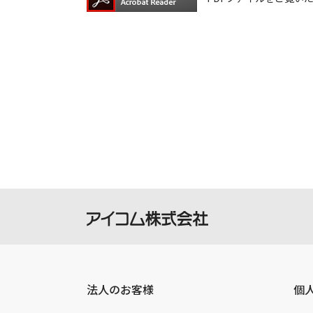
ダウンロードしたファイルの再配布、
本サービスは、予告なく中止または内
ご記入いただきました住所またはEメ
ご登録いただきました個人情報はアイ
法人のお客様
個