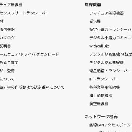
無線機器
チュア無線機
センスフリートランシーバー
アマチュア無線機器
機
受信機
通信機器
特定小電力トランシーバ
カタログ
デジタル小電力コミュニ
説明書
Withcall Biz
ームウェア/ドライバ ダウンロード
デジタル簡易無線 登録局（
あるご質問
デジタル簡易無線機
ザー登録
衛星通信トランシーバー
について
IPトランシーバー
設計書の作成および認定番号について
各種業務用無線機
海上通信機器
航空無線機
ネットワーク機器
無線LANアクセスポイン