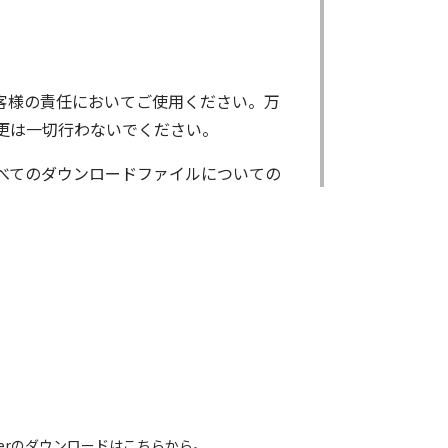
客様の責任においてご使用ください。万
更は一切行わないでください。
べてのダウンロードファイルについての
ンロードしたファイルは、個人で使用され
了承ください。
基本システムを制御する重要なデータですか
様がBIOS/ファームウェアデータの書
いただきます。なお、BIOS/ファーム
 Readerのダウンロードはこちらから。