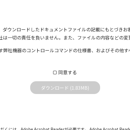
、ダウンロードしたドキュメントファイルの記載にもとづきお
社は一切の責任を負いません。また、ファイルの内容などの変
す弊社機器のコントロールコマンドの仕様書、およびその他す
ム株式会社又はそれを提供する各メーカーに帰属します。ダウ
同意する
する質問やクレームへの回答及びサポートは行いませんのでご
ダウンロード (1.83MB)
どで予告なく改良及び変更される場合があります。
すBIOS/ファームウェアデータにつきましては、パソコンの
よって失敗した場合、パソコンが正常に動作しなくなります。お客
た場合、弊社営業所サービス係におきまして、有償で修理をさせて
も有償修理となります。あらかじめご了承ください
には、Adobe Acrobat Readerが必要です。 Adobe Acrobat