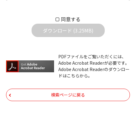
もとづきお客様の責任においてご使用くださ
い。万一お客様に損害が生じたとしても、弊
同意する
社は一切の責任を負いません。また、ファイ
ダウンロード (3.25MB)
ルの内容などの変更は一切行わないでくださ
い。
ダウンロードサービスに掲載しています弊社
PDFファイルをご覧いただくには、
機器のコントロールコマンドの仕様書、およ
Adobe Acrobat Readerが必要です。
びその他すべてのダウンロードファイルにつ
Adobe Acrobat Readerのダウンロー
ドはこちらから。
いての著作権を含むすべての権利は、アイコ
ム株式会社又はそれを提供する各メーカーに
帰属します。ダウンロードしたファイルは、
検索ページに戻る
個人で使用される以外にはご使用できませ
ん。
ダウンロードしたファイルの内容に関する質
問やクレームへの回答及びサポートは行いま