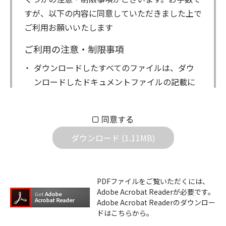
すが、以下の内容に同意していただきました上で
ご利用お願いいたします
ご利用の注意・制限事項
ダウンロードしたすべてのファイルは、ダウ
ンロードしたドキュメントファイルの記載に
もとづきお客様の責任においてご使用くださ
い。万一お客様に損害が生じたとしても、弊
同意する
社は一切の責任を負いません。また、ファイ
ダウンロード (1.11MB)
ルの内容などの変更は一切行わないでくださ
い。
ダウンロードサービスに掲載しています弊社
PDFファイルをご覧いただくには、
機器のコントロールコマンドの仕様書、およ
Adobe Acrobat Readerが必要です。
びその他すべてのダウンロードファイルにつ
Adobe Acrobat Readerのダウンロー
ドはこちらから。
いての著作権を含むすべての権利は、アイコ