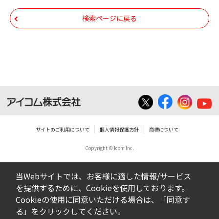
ム株式会社又はそれを提供する各メーカーに
帰属します。ダウンロードしたファイルは、
検索ページに戻る
個人で使用される以外にはご使用できませ
ん。
ダウンロードしたファイルの内容に関する質
問やクレームへの回答及びサポートは行いま
せんのでご了承ください。
ファイルの内容は、製品の仕様変更などで予
告なく改良及び変更される場合があります。
サイトのご利用について
個人情報保護方針
商標について
Copyright © Icom Inc.
ダウンロードサービスに掲載していますBIOS/
ファームウェアデータにつきましては、パソ
当Webサイトでは、お客様に適した情報/サービス
コンの基本システムを制御する重要なデータ
を提供するために、Cookieを使用しております。
ですから、データの書換中に誤操作や中断に
Cookieの使用に同意いただける場合は、「同意す
よって失敗した場合、パソコンが正常に動作
る」をクリックしてください。