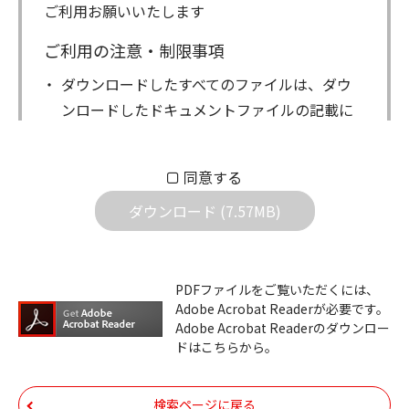
ご利用お願いいたします
ご利用の注意・制限事項
ダウンロードしたすべてのファイルは、ダウ
ンロードしたドキュメントファイルの記載に
もとづきお客様の責任においてご使用くださ
い。万一お客様に損害が生じたとしても、弊
同意する
社は一切の責任を負いません。また、ファイ
ダウンロード (7.57MB)
ルの内容などの変更は一切行わないでくださ
い。
ダウンロードサービスに掲載しています弊社
PDFファイルをご覧いただくには、
機器のコントロールコマンドの仕様書、およ
Adobe Acrobat Readerが必要です。
びその他すべてのダウンロードファイルにつ
Adobe Acrobat Readerのダウンロー
ドはこちらから。
いての著作権を含むすべての権利は、アイコ
ム株式会社又はそれを提供する各メーカーに
帰属します。ダウンロードしたファイルは、
検索ページに戻る