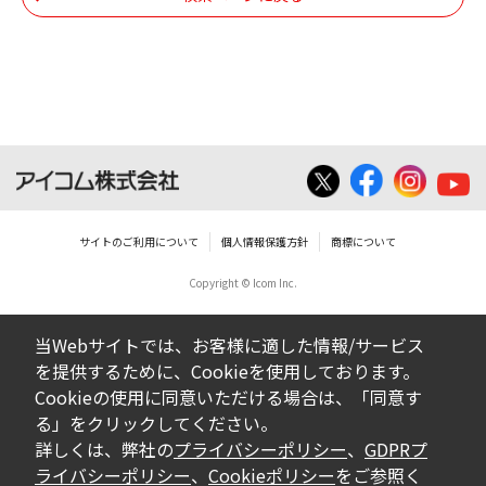
個人で使用される以外にはご使用できませ
ん。
ダウンロードしたファイルの内容に関する質
問やクレームへの回答及びサポートは行いま
せんのでご了承ください。
ファイルの内容は、製品の仕様変更などで予
告なく改良及び変更される場合があります。
サイトのご利用について
個人情報保護方針
商標について
Copyright © Icom Inc.
ダウンロードサービスに掲載していますBIOS/
ファームウェアデータにつきましては、パソ
当Webサイトでは、お客様に適した情報/サービス
コンの基本システムを制御する重要なデータ
を提供するために、Cookieを使用しております。
ですから、データの書換中に誤操作や中断に
Cookieの使用に同意いただける場合は、「同意す
よって失敗した場合、パソコンが正常に動作
る」をクリックしてください。
しなくなります。お客様がBIOS/ファームウェ
詳しくは、弊社の
プライバシーポリシー
、
GDPRプ
アデータの書換に失敗され、正常に動作しな
ライバシーポリシー
、
Cookieポリシー
をご参照く