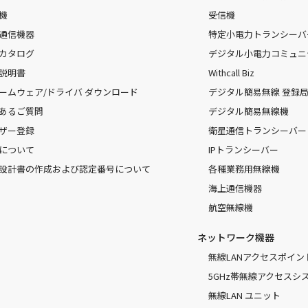
機
受信機
通信機器
特定小電力トランシーバ
カタログ
デジタル小電力コミュニ
説明書
Withcall Biz
ームウェア/ドライバ ダウンロード
デジタル簡易無線 登録局（
あるご質問
デジタル簡易無線機
ザー登録
衛星通信トランシーバー
について
IPトランシーバー
設計書の作成および認定番号について
各種業務用無線機
海上通信機器
航空無線機
ネットワーク機器
無線LANアクセスポイン
5GHz帯無線アクセスシ
無線LAN ユニット