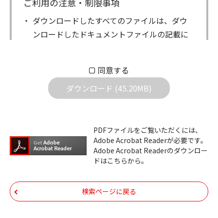
ご利用の注意・制限事項
ダウンロードしたすべてのファイルは、ダウ
ンロードしたドキュメントファイルの記載に
もとづきお客様の責任においてご使用くださ
い。万一お客様に損害が生じたとしても、弊
同意する
社は一切の責任を負いません。また、ファイ
ダウンロード (45.20MB)
ルの内容などの変更は一切行わないでくださ
い。
ダウンロードサービスに掲載しています弊社
PDFファイルをご覧いただくには、
機器のコントロールコマンドの仕様書、およ
Adobe Acrobat Readerが必要です。
びその他すべてのダウンロードファイルにつ
Adobe Acrobat Readerのダウンロー
ドはこちらから。
いての著作権を含むすべての権利は、アイコ
ム株式会社又はそれを提供する各メーカーに
帰属します。ダウンロードしたファイルは、
検索ページに戻る
個人で使用される以外にはご使用できませ