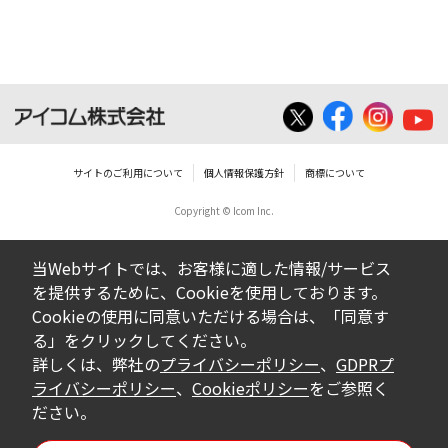
ん。
ダウンロードしたファイルの内容に関する質
問やクレームへの回答及びサポートは行いま
せんのでご了承ください。
ファイルの内容は、製品の仕様変更などで予
告なく改良及び変更される場合があります。
サイトのご利用について
個人情報保護方針
商標について
Copyright © Icom Inc.
ダウンロードサービスに掲載していますBIOS/
ファームウェアデータにつきましては、パソ
当Webサイトでは、お客様に適した情報/サービス
コンの基本システムを制御する重要なデータ
を提供するために、Cookieを使用しております。
ですから、データの書換中に誤操作や中断に
Cookieの使用に同意いただける場合は、「同意す
よって失敗した場合、パソコンが正常に動作
る」をクリックしてください。
しなくなります。お客様がBIOS/ファームウェ
詳しくは、弊社の
プライバシーポリシー
、
GDPRプ
アデータの書換に失敗され、正常に動作しな
ライバシーポリシー
、
Cookieポリシー
をご参照く
ださい。
くなった場合、弊社営業所サービス係におき
まして、有償で修理をさせていただきます。