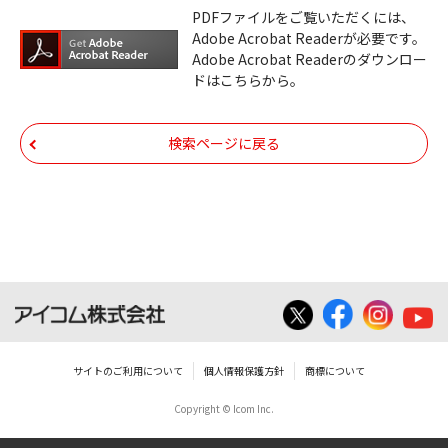
ダウンロードサービスに掲載しています弊社
PDFファイルをご覧いただくには、
機器のコントロールコマンドの仕様書、およ
Adobe Acrobat Readerが必要です。
びその他すべてのダウンロードファイルにつ
Adobe Acrobat Readerのダウンロー
ドはこちらから。
いての著作権を含むすべての権利は、アイコ
ム株式会社又はそれを提供する各メーカーに
帰属します。ダウンロードしたファイルは、
検索ページに戻る
個人で使用される以外にはご使用できませ
ん。
ダウンロードしたファイルの内容に関する質
問やクレームへの回答及びサポートは行いま
せんのでご了承ください。
ファイルの内容は、製品の仕様変更などで予
告なく改良及び変更される場合があります。
サイトのご利用について
個人情報保護方針
商標について
Copyright © Icom Inc.
ダウンロードサービスに掲載していますBIOS/
ファームウェアデータにつきましては、パソ