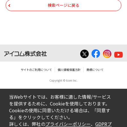
帰属します。ダウンロードしたファイルは、
検索ページに戻る
個人で使用される以外にはご使用できませ
ん。
ダウンロードしたファイルの内容に関する質
問やクレームへの回答及びサポートは行いま
せんのでご了承ください。
ファイルの内容は、製品の仕様変更などで予
告なく改良及び変更される場合があります。
サイトのご利用について
個人情報保護方針
商標について
Copyright © Icom Inc.
ダウンロードサービスに掲載していますBIOS/
ファームウェアデータにつきましては、パソ
当Webサイトでは、お客様に適した情報/サービス
コンの基本システムを制御する重要なデータ
を提供するために、Cookieを使用しております。
ですから、データの書換中に誤操作や中断に
Cookieの使用に同意いただける場合は、「同意す
よって失敗した場合、パソコンが正常に動作
る」をクリックしてください。
しなくなります。お客様がBIOS/ファームウェ
詳しくは、弊社の
プライバシーポリシー
、
GDPRプ