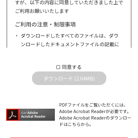
すが、以下の内容に同意していただきました上で
ご利用お願いいたします
ご利用の注意・制限事項
ダウンロードしたすべてのファイルは、ダウ
ンロードしたドキュメントファイルの記載に
もとづきお客様の責任においてご使用くださ
い。万一お客様に損害が生じたとしても、弊
同意する
社は一切の責任を負いません。また、ファイ
ダウンロード (2.04MB)
ルの内容などの変更は一切行わないでくださ
い。
ダウンロードサービスに掲載しています弊社
PDFファイルをご覧いただくには、
機器のコントロールコマンドの仕様書、およ
Adobe Acrobat Readerが必要です。
びその他すべてのダウンロードファイルにつ
Adobe Acrobat Readerのダウンロー
ドはこちらから。
いての著作権を含むすべての権利は、アイコ
ム株式会社又はそれを提供する各メーカーに