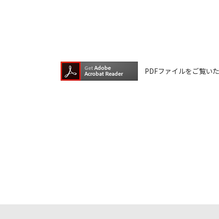
ファイルの内容は、製品の仕様変更な
ダウンロードサービスに掲載していま
ら、データの書換中に誤操作や中断に
換に失敗され、正常に動作しなくなっ
ウェアデータの書換は、保証期間中で
PDFファイルをご覧いただく
ダウンロードしたファイルの再配布、
本サービスは、予告なく中止または内
ご記入いただきました住所またはEメ
ご登録いただきました個人情報はアイ