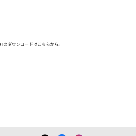
基本システムを制御する重要なデータですか
様がBIOS/ファームウェアデータの書
いただきます。なお、BIOS/ファーム
 Readerのダウンロードはこちらから。
させていただく場合がございます。
きます。