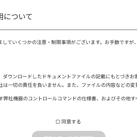
用について
ましていくつかの注意・制限事項がございます。お手数ですが
、ダウンロードしたドキュメントファイルの記載にもとづきお
社は一切の責任を負いません。また、ファイルの内容などの変
す弊社機器のコントロールコマンドの仕様書、およびその他す
ム株式会社又はそれを提供する各メーカーに帰属します。ダウ
同意する
する質問やクレームへの回答及びサポートは行いませんのでご