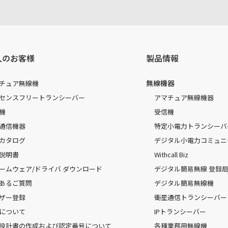
人のお客様
製品情報
無線機器
チュア無線機
センスフリートランシーバー
アマチュア無線機器
機
受信機
通信機器
特定小電力トランシーバ
カタログ
デジタル小電力コミュニ
説明書
Withcall Biz
ームウェア/ドライバ ダウンロード
デジタル簡易無線 登録局（
あるご質問
デジタル簡易無線機
ザー登録
衛星通信トランシーバー
について
IPトランシーバー
設計書の作成および認定番号について
各種業務用無線機