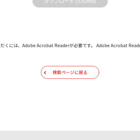
ダウンロード (5.92MB)
どで予告なく改良及び変更される場合があります。
すBIOS/ファームウェアデータにつきましては、パソコンの
よって失敗した場合、パソコンが正常に動作しなくなります。お客
た場合、弊社営業所サービス係におきまして、有償で修理をさせて
も有償修理となります。あらかじめご了承ください
には、Adobe Acrobat Readerが必要です。 Adobe Acrobat
もしくは他のメディアなどへ転載することを禁止します。
容を変更する場合がございます。あらかじめご了承ください。
検索ページに戻る
ールアドレス宛には、アイコムよりサポート情報などをお送り
コムの
プライバシーポリシー
に則ってお取り扱いさせていただ