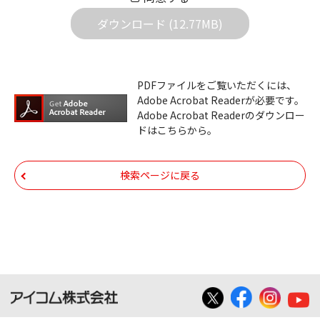
社は一切の責任を負いません。また、ファイ
ダウンロード (12.77MB)
ルの内容などの変更は一切行わないでくださ
い。
ダウンロードサービスに掲載しています弊社
PDFファイルをご覧いただくには、
機器のコントロールコマンドの仕様書、およ
Adobe Acrobat Readerが必要です。
びその他すべてのダウンロードファイルにつ
Adobe Acrobat Readerのダウンロー
ドはこちらから。
いての著作権を含むすべての権利は、アイコ
ム株式会社又はそれを提供する各メーカーに
帰属します。ダウンロードしたファイルは、
検索ページに戻る
個人で使用される以外にはご使用できませ
ん。
ダウンロードしたファイルの内容に関する質
問やクレームへの回答及びサポートは行いま
せんのでご了承ください。
ファイルの内容は、製品の仕様変更などで予