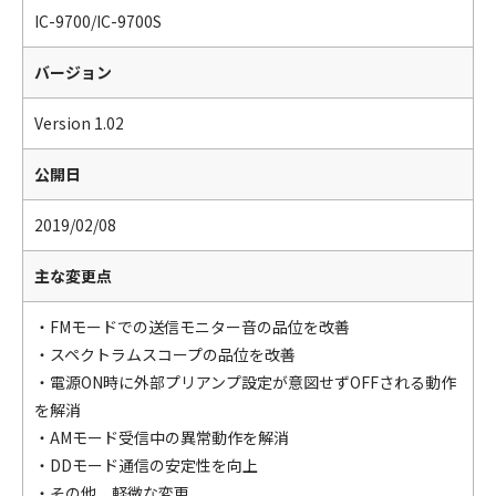
IC-9700/IC-9700S
バージョン
Version 1.02
公開日
2019/02/08
主な変更点
・FMモードでの送信モニター音の品位を改善
・スペクトラムスコープの品位を改善
・電源ON時に外部プリアンプ設定が意図せずOFFされる動作
を解消
・AMモード受信中の異常動作を解消
・DDモード通信の安定性を向上
・その他、軽微な変更