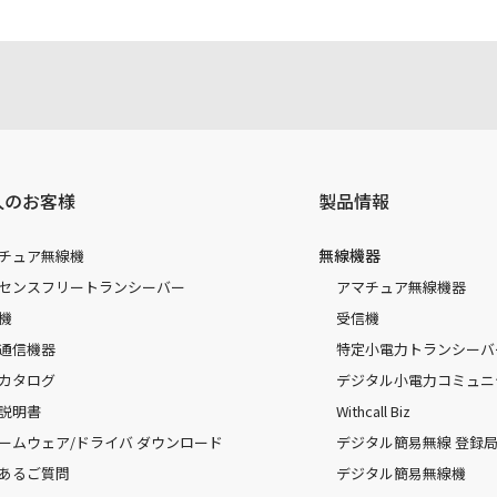
人のお客様
製品情報
無線機器
チュア無線機
センスフリートランシーバー
アマチュア無線機器
機
受信機
通信機器
特定小電力トランシーバ
カタログ
デジタル小電力コミュニ
説明書
Withcall Biz
ームウェア/ドライバ ダウンロード
デジタル簡易無線 登録局（
あるご質問
デジタル簡易無線機