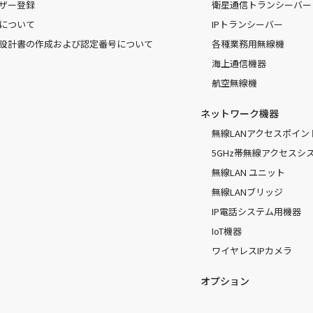
ザー登録
衛星通信トランシーバー
について
IPトランシーバー
設計書の作成および認定番号について
各種業務用無線機
海上通信機器
航空無線機
ネットワーク機器
無線LANアクセスポイン
5GHz帯無線アクセスシ
無線LAN ユニット
無線LANブリッジ
IP電話システム用機器
IoT機器
ワイヤレスIPカメラ
オプション