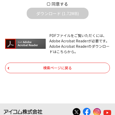
同意する
社は一切の責任を負いません。また、ファイ
ダウンロード (1.72MB)
ルの内容などの変更は一切行わないでくださ
い。
ダウンロードサービスに掲載しています弊社
PDFファイルをご覧いただくには、
機器のコントロールコマンドの仕様書、およ
Adobe Acrobat Readerが必要です。
びその他すべてのダウンロードファイルにつ
Adobe Acrobat Readerのダウンロー
ドはこちらから。
いての著作権を含むすべての権利は、アイコ
ム株式会社又はそれを提供する各メーカーに
帰属します。ダウンロードしたファイルは、
検索ページに戻る
個人で使用される以外にはご使用できませ
ん。
ダウンロードしたファイルの内容に関する質
問やクレームへの回答及びサポートは行いま
せんのでご了承ください。