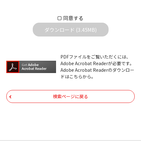
もとづきお客様の責任においてご使用くださ
い。万一お客様に損害が生じたとしても、弊
同意する
社は一切の責任を負いません。また、ファイ
ダウンロード (3.45MB)
ルの内容などの変更は一切行わないでくださ
い。
ダウンロードサービスに掲載しています弊社
PDFファイルをご覧いただくには、
機器のコントロールコマンドの仕様書、およ
Adobe Acrobat Readerが必要です。
びその他すべてのダウンロードファイルにつ
Adobe Acrobat Readerのダウンロー
ドはこちらから。
いての著作権を含むすべての権利は、アイコ
ム株式会社又はそれを提供する各メーカーに
帰属します。ダウンロードしたファイルは、
検索ページに戻る
個人で使用される以外にはご使用できませ
ん。
ダウンロードしたファイルの内容に関する質
問やクレームへの回答及びサポートは行いま