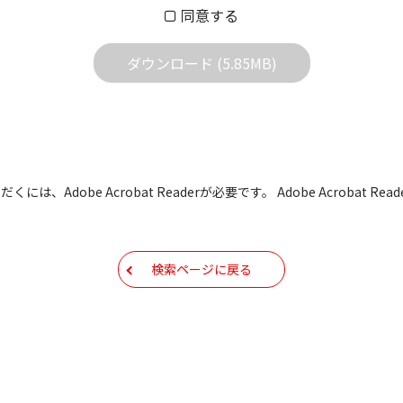
同意する
する質問やクレームへの回答及びサポートは行いませんのでご
ダウンロード (5.85MB)
どで予告なく改良及び変更される場合があります。
すBIOS/ファームウェアデータにつきましては、パソコンの
よって失敗した場合、パソコンが正常に動作しなくなります。お客
た場合、弊社営業所サービス係におきまして、有償で修理をさせて
も有償修理となります。あらかじめご了承ください
には、Adobe Acrobat Readerが必要です。 Adobe Acrobat
もしくは他のメディアなどへ転載することを禁止します。
容を変更する場合がございます。あらかじめご了承ください。
検索ページに戻る
ールアドレス宛には、アイコムよりサポート情報などをお送り
コムの
プライバシーポリシー
に則ってお取り扱いさせていただ