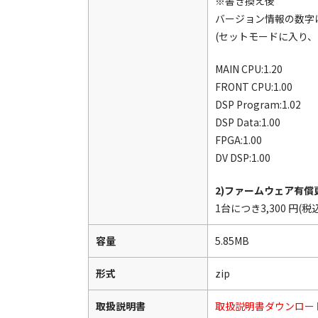
※書き換え後
バージョン情報の数字
(セットモードに入り
MAIN CPU:1.20
FRONT CPU:1.00
DSP Program:1.02
DSP Data:1.00
FPGA:1.00
DV DSP:1.00
2)ファームウェア有
1台につき3,300 円
容量
5.85MB
形式
zip
取扱説明書
取扱説明書ダウンロー