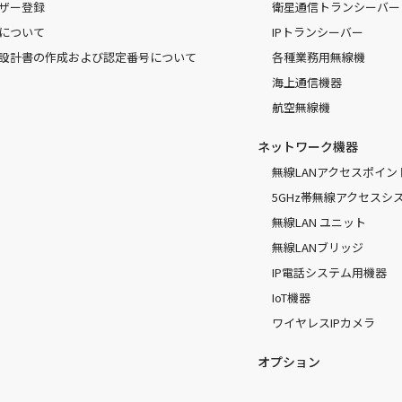
ザー登録
衛星通信トランシーバー
について
IPトランシーバー
設計書の作成および認定番号について
各種業務用無線機
海上通信機器
航空無線機
ネットワーク機器
無線LANアクセスポイン
5GHz帯無線アクセスシ
無線LAN ユニット
無線LANブリッジ
IP電話システム用機器
IoT機器
ワイヤレスIPカメラ
オプション