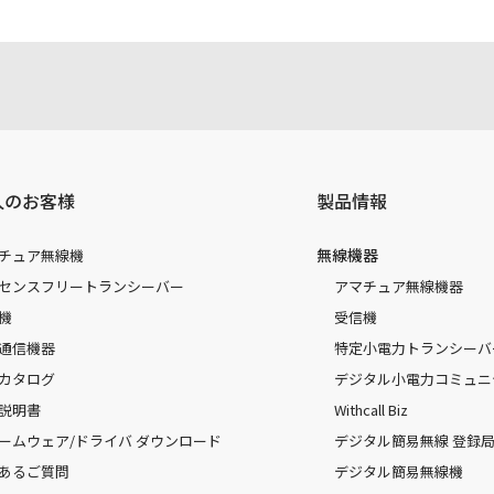
人のお客様
製品情報
無線機器
チュア無線機
センスフリートランシーバー
アマチュア無線機器
機
受信機
通信機器
特定小電力トランシーバ
カタログ
デジタル小電力コミュニ
説明書
Withcall Biz
ームウェア/ドライバ ダウンロード
デジタル簡易無線 登録局（
あるご質問
デジタル簡易無線機