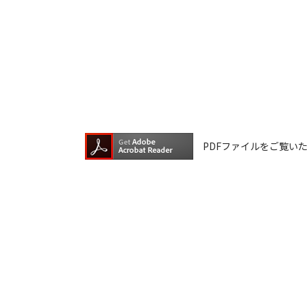
ダウンロードしたファイルの内容に関
ファイルの内容は、製品の仕様変更な
ダウンロードサービスに掲載していま
ら、データの書換中に誤操作や中断に
換に失敗され、正常に動作しなくなっ
ウェアデータの書換は、保証期間中で
PDFファイルをご覧いただく
ダウンロードしたファイルの再配布、
本サービスは、予告なく中止または内
ご記入いただきました住所またはEメ
ご登録いただきました個人情報はアイ