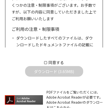
くつかの注意・制限事項がございます。お手数で
すが、以下の内容に同意していただきました上で
ご利用お願いいたします
ご利用の注意・制限事項
ダウンロードしたすべてのファイルは、ダウ
ンロードしたドキュメントファイルの記載に
もとづきお客様の責任においてご使用くださ
い。万一お客様に損害が生じたとしても、弊
同意する
社は一切の責任を負いません。また、ファイ
ダウンロード (3.65MB)
ルの内容などの変更は一切行わないでくださ
い。
ダウンロードサービスに掲載しています弊社
PDFファイルをご覧いただくには、
機器のコントロールコマンドの仕様書、およ
Adobe Acrobat Readerが必要です。
びその他すべてのダウンロードファイルにつ
Adobe Acrobat Readerのダウンロー
ドはこちらから。