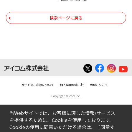
いての著作権を含むすべての権利は、アイコ
ム株式会社又はそれを提供する各メーカーに
帰属します。ダウンロードしたファイルは、
検索ページに戻る
個人で使用される以外にはご使用できませ
ん。
ダウンロードしたファイルの内容に関する質
問やクレームへの回答及びサポートは行いま
せんのでご了承ください。
ファイルの内容は、製品の仕様変更などで予
告なく改良及び変更される場合があります。
サイトのご利用について
個人情報保護方針
商標について
Copyright © Icom Inc.
ダウンロードサービスに掲載していますBIOS/
ファームウェアデータにつきましては、パソ
当Webサイトでは、お客様に適した情報/サービス
コンの基本システムを制御する重要なデータ
を提供するために、Cookieを使用しております。
ですから、データの書換中に誤操作や中断に
Cookieの使用に同意いただける場合は、「同意す
よって失敗した場合、パソコンが正常に動作