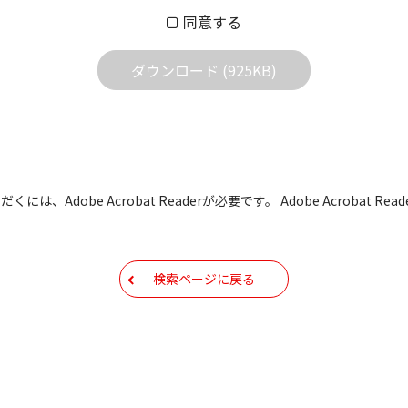
同意する
する質問やクレームへの回答及びサポートは行いませんのでご
ダウンロード (925KB)
どで予告なく改良及び変更される場合があります。
すBIOS/ファームウェアデータにつきましては、パソコンの
よって失敗した場合、パソコンが正常に動作しなくなります。お客
た場合、弊社営業所サービス係におきまして、有償で修理をさせて
も有償修理となります。あらかじめご了承ください
には、Adobe Acrobat Readerが必要です。 Adobe Acrobat
もしくは他のメディアなどへ転載することを禁止します。
容を変更する場合がございます。あらかじめご了承ください。
検索ページに戻る
ールアドレス宛には、アイコムよりサポート情報などをお送り
コムの
プライバシーポリシー
に則ってお取り扱いさせていただ