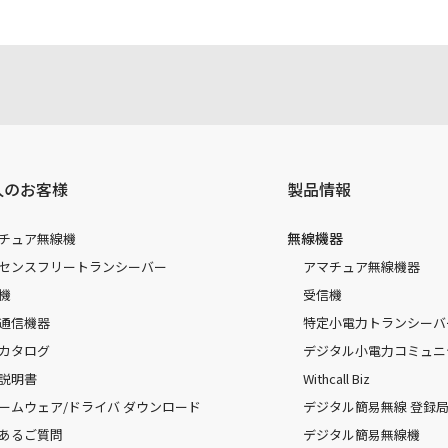
人のお客様
製品情報
無線機器
チュア無線機
センスフリートランシーバー
アマチュア無線機器
機
受信機
通信機器
特定小電力トランシーバ
カタログ
デジタル小電力コミュニ
説明書
Withcall Biz
ームウェア/ドライバ ダウンロード
デジタル簡易無線 登録局（
あるご質問
デジタル簡易無線機