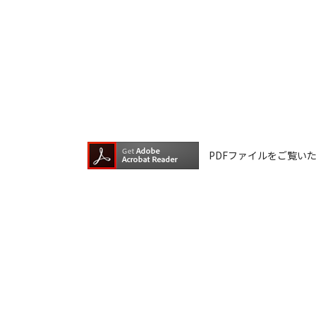
る以外にはご使用できません。
ダウンロードしたファイルの内容に関
ファイルの内容は、製品の仕様変更な
ダウンロードサービスに掲載していま
ら、データの書換中に誤操作や中断に
換に失敗され、正常に動作しなくなっ
ウェアデータの書換は、保証期間中で
PDFファイルをご覧いただく
ダウンロードしたファイルの再配布、
本サービスは、予告なく中止または内
ご記入いただきました住所またはEメ
ご登録いただきました個人情報はアイ