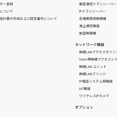
ザー登録
衛星通信トランシーバー
について
IPトランシーバー
設計書の作成および認定番号について
各種業務用無線機
海上通信機器
航空無線機
ネットワーク機器
無線LANアクセスポイン
5GHz帯無線アクセスシ
無線LAN ユニット
無線LANブリッジ
IP電話システム用機器
IoT機器
ワイヤレスIPカメラ
オプション