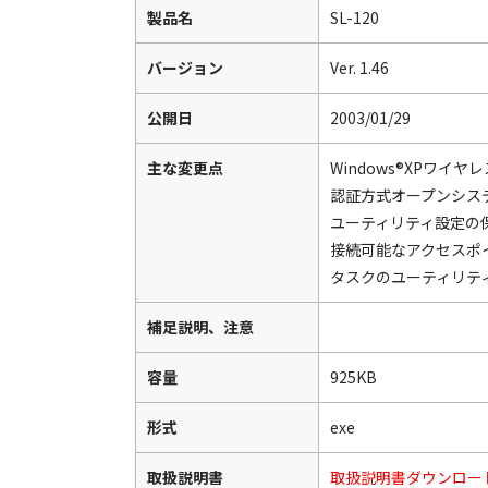
製品名
SL-120
バージョン
Ver. 1.46
公開日
2003/01/29
主な変更点
Windows®XPワイヤ
認証方式オープンシス
ユーティリティ設定の
接続可能なアクセスポ
タスクのユーティリテ
補足説明、注意
容量
925KB
形式
exe
取扱説明書
取扱説明書ダウンロー