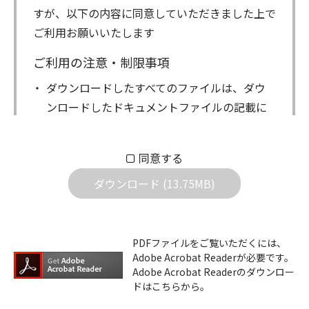
すが、以下の内容に同意していただきました上で
ご利用お願いいたします
ご利用の注意・制限事項
ダウンロードしたすべてのファイルは、ダウ
ンロードしたドキュメントファイルの記載に
もとづきお客様の責任においてご使用くださ
い。万一お客様に損害が生じたとしても、弊
同意する
社は一切の責任を負いません。また、ファイ
ダウンロード (13.75MB)
ルの内容などの変更は一切行わないでくださ
い。
ダウンロードサービスに掲載しています弊社
PDFファイルをご覧いただくには、
機器のコントロールコマンドの仕様書、およ
Adobe Acrobat Readerが必要です。
びその他すべてのダウンロードファイルにつ
Adobe Acrobat Readerのダウンロー
ドはこちらから。
いての著作権を含むすべての権利は、アイコ