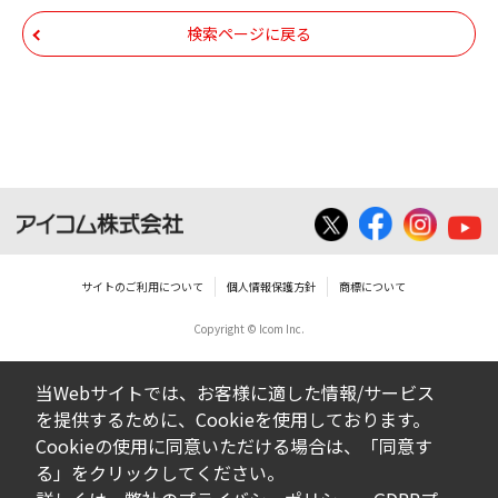
ム株式会社又はそれを提供する各メーカーに
帰属します。ダウンロードしたファイルは、
検索ページに戻る
個人で使用される以外にはご使用できませ
ん。
ダウンロードしたファイルの内容に関する質
問やクレームへの回答及びサポートは行いま
せんのでご了承ください。
ファイルの内容は、製品の仕様変更などで予
告なく改良及び変更される場合があります。
サイトのご利用について
個人情報保護方針
商標について
Copyright © Icom Inc.
ダウンロードサービスに掲載していますBIOS/
ファームウェアデータにつきましては、パソ
当Webサイトでは、お客様に適した情報/サービス
コンの基本システムを制御する重要なデータ
を提供するために、Cookieを使用しております。
ですから、データの書換中に誤操作や中断に
Cookieの使用に同意いただける場合は、「同意す
よって失敗した場合、パソコンが正常に動作
る」をクリックしてください。
しなくなります。お客様がBIOS/ファームウェ