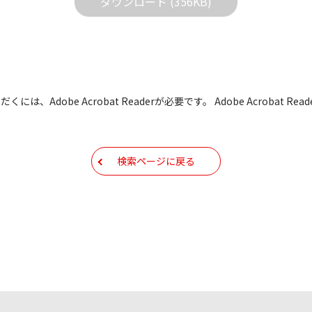
ダウンロード (356KB)
どで予告なく改良及び変更される場合があります。
すBIOS/ファームウェアデータにつきましては、パソコンの
よって失敗した場合、パソコンが正常に動作しなくなります。お客
た場合、弊社営業所サービス係におきまして、有償で修理をさせて
も有償修理となります。あらかじめご了承ください
には、Adobe Acrobat Readerが必要です。 Adobe Acrobat
もしくは他のメディアなどへ転載することを禁止します。
容を変更する場合がございます。あらかじめご了承ください。
検索ページに戻る
ールアドレス宛には、アイコムよりサポート情報などをお送り
コムの
プライバシーポリシー
に則ってお取り扱いさせていただ