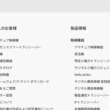
人のお客様
製品情報
無線機器
チュア無線機
センスフリートランシーバー
アマチュア無線機器
機
受信機
通信機器
特定小電力トランシーバ
カタログ
デジタル小電力コミュニ
説明書
Withcall Biz
ームウェア/ドライバ ダウンロード
デジタル簡易無線 登録局（
あるご質問
デジタル簡易無線機
ザー登録
衛星通信トランシーバー
について
IPトランシーバー
設計書の作成および認定番号について
各種業務用無線機