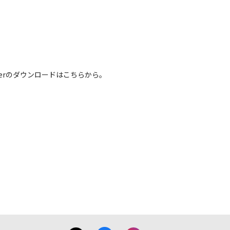
基本システムを制御する重要なデータですか
様がBIOS/ファームウェアデータの書
いただきます。なお、BIOS/ファーム
 Readerのダウンロードはこちらから。
させていただく場合がございます。
きます。