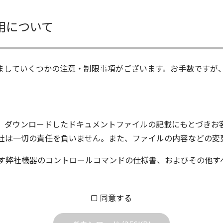
用について
ましていくつかの注意・制限事項がございます。お手数ですが
、ダウンロードしたドキュメントファイルの記載にもとづきお
社は一切の責任を負いません。また、ファイルの内容などの変
す弊社機器のコントロールコマンドの仕様書、およびその他す
ム株式会社又はそれを提供する各メーカーに帰属します。ダウ
同意する
する質問やクレームへの回答及びサポートは行いませんのでご