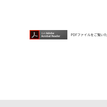
ファイルの内容は、製品の仕様変更な
ダウンロードサービスに掲載していま
ら、データの書換中に誤操作や中断に
換に失敗され、正常に動作しなくなっ
ウェアデータの書換は、保証期間中で
PDFファイルをご覧いただく
ダウンロードしたファイルの再配布、
本サービスは、予告なく中止または内
ご記入いただきました住所またはEメ
ご登録いただきました個人情報はアイ