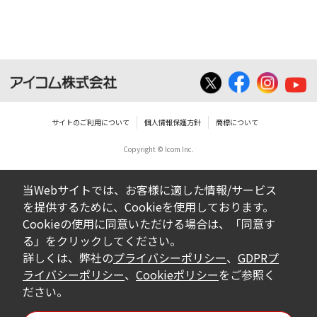
ん。
ダウンロードしたファイルの内容に関する質
問やクレームへの回答及びサポートは行いま
せんのでご了承ください。
ファイルの内容は、製品の仕様変更などで予
告なく改良及び変更される場合があります。
サイトのご利用について
個人情報保護方針
商標について
Copyright © Icom Inc.
ダウンロードサービスに掲載していますBIOS/
ファームウェアデータにつきましては、パソ
当Webサイトでは、お客様に適した情報/サービス
コンの基本システムを制御する重要なデータ
を提供するために、Cookieを使用しております。
ですから、データの書換中に誤操作や中断に
Cookieの使用に同意いただける場合は、「同意す
よって失敗した場合、パソコンが正常に動作
る」をクリックしてください。
しなくなります。お客様がBIOS/ファームウェ
詳しくは、弊社の
プライバシーポリシー
、
GDPRプ
アデータの書換に失敗され、正常に動作しな
ライバシーポリシー
、
Cookieポリシー
をご参照く
ださい。
くなった場合、弊社営業所サービス係におき
まして、有償で修理をさせていただきます。