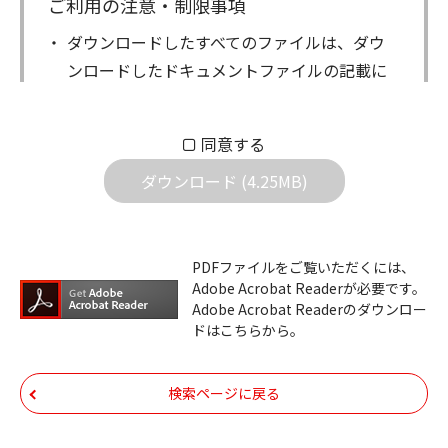
ご利用の注意・制限事項
ダウンロードしたすべてのファイルは、ダウ
ンロードしたドキュメントファイルの記載に
もとづきお客様の責任においてご使用くださ
い。万一お客様に損害が生じたとしても、弊
同意する
社は一切の責任を負いません。また、ファイ
ダウンロード (4.25MB)
ルの内容などの変更は一切行わないでくださ
い。
ダウンロードサービスに掲載しています弊社
PDFファイルをご覧いただくには、
機器のコントロールコマンドの仕様書、およ
Adobe Acrobat Readerが必要です。
びその他すべてのダウンロードファイルにつ
Adobe Acrobat Readerのダウンロー
ドはこちらから。
いての著作権を含むすべての権利は、アイコ
ム株式会社又はそれを提供する各メーカーに
帰属します。ダウンロードしたファイルは、
検索ページに戻る
個人で使用される以外にはご使用できませ