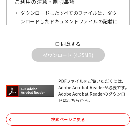
ご利用の注意・制限事項
ダウンロードしたすべてのファイルは、ダウ
ンロードしたドキュメントファイルの記載に
もとづきお客様の責任においてご使用くださ
い。万一お客様に損害が生じたとしても、弊
同意する
社は一切の責任を負いません。また、ファイ
ダウンロード (4.25MB)
ルの内容などの変更は一切行わないでくださ
い。
ダウンロードサービスに掲載しています弊社
PDFファイルをご覧いただくには、
機器のコントロールコマンドの仕様書、およ
Adobe Acrobat Readerが必要です。
びその他すべてのダウンロードファイルにつ
Adobe Acrobat Readerのダウンロー
ドはこちらから。
いての著作権を含むすべての権利は、アイコ
ム株式会社又はそれを提供する各メーカーに
帰属します。ダウンロードしたファイルは、
検索ページに戻る
個人で使用される以外にはご使用できませ