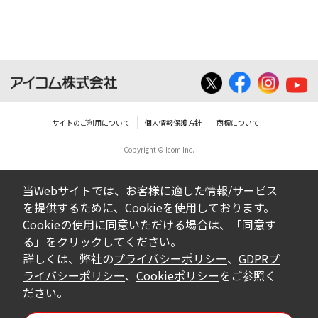
ん。
ダウンロードしたファイルの内容に関する質
問やクレームへの回答及びサポートは行いま
せんのでご了承ください。
ファイルの内容は、製品の仕様変更などで予
告なく改良及び変更される場合があります。
サイトのご利用について
個人情報保護方針
商標について
Copyright © Icom Inc.
ダウンロードサービスに掲載していますBIOS/
ファームウェアデータにつきましては、パソ
当Webサイトでは、お客様に適した情報/サービス
コンの基本システムを制御する重要なデータ
を提供するために、Cookieを使用しております。
ですから、データの書換中に誤操作や中断に
Cookieの使用に同意いただける場合は、「同意す
よって失敗した場合、パソコンが正常に動作
る」をクリックしてください。
しなくなります。お客様がBIOS/ファームウェ
詳しくは、弊社の
プライバシーポリシー
、
GDPRプ
アデータの書換に失敗され、正常に動作しな
ライバシーポリシー
、
Cookieポリシー
をご参照く
ださい。
くなった場合、弊社営業所サービス係におき
まして、有償で修理をさせていただきます。