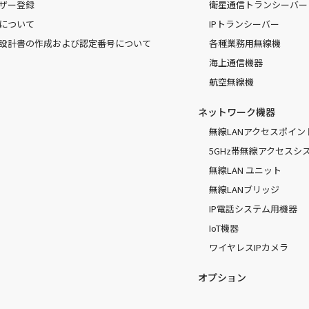
ザー登録
衛星通信トランシーバー
について
IPトランシーバー
設計書の作成および認定番号について
各種業務用無線機
海上通信機器
航空無線機
ネットワーク機器
無線LANアクセスポイン
5GHz帯無線アクセスシ
無線LAN ユニット
無線LANブリッジ
IP電話システム用機器
IoT機器
ワイヤレスIPカメラ
オプション