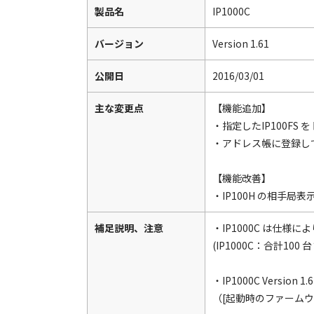
製品名
IP1000C
バージョン
Version 1.61
公開日
2016/03/01
主な変更点
【機能追加】
・指定したIP100F
・アドレス帳に登録し
【機能改善】
・IP100H の相手
補足説明、注意
・IP1000C は仕様
(IP1000C：合計100 台
・IP1000C Versio
（[起動時のファームウ