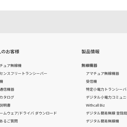
人のお客様
製品情報
無線機器
チュア無線機
センスフリートランシーバー
アマチュア無線機器
機
受信機
通信機器
特定小電力トランシーバ
カタログ
デジタル小電力コミュニ
説明書
Withcall Biz
ームウェア/ドライバ ダウンロード
デジタル簡易無線 登録局（
あるご質問
デジタル簡易無線機