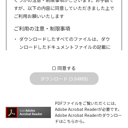
くつかの注意・制限事項がございます。お手数で
すが、以下の内容に同意していただきました上で
ご利用お願いいたします
ご利用の注意・制限事項
ダウンロードしたすべてのファイルは、ダウ
ンロードしたドキュメントファイルの記載に
もとづきお客様の責任においてご使用くださ
い。万一お客様に損害が生じたとしても、弊
同意する
社は一切の責任を負いません。また、ファイ
ダウンロード (3.64MB)
ルの内容などの変更は一切行わないでくださ
い。
ダウンロードサービスに掲載しています弊社
PDFファイルをご覧いただくには、
機器のコントロールコマンドの仕様書、およ
Adobe Acrobat Readerが必要です。
びその他すべてのダウンロードファイルにつ
Adobe Acrobat Readerのダウンロー
ドはこちらから。
いての著作権を含むすべての権利は、アイコ