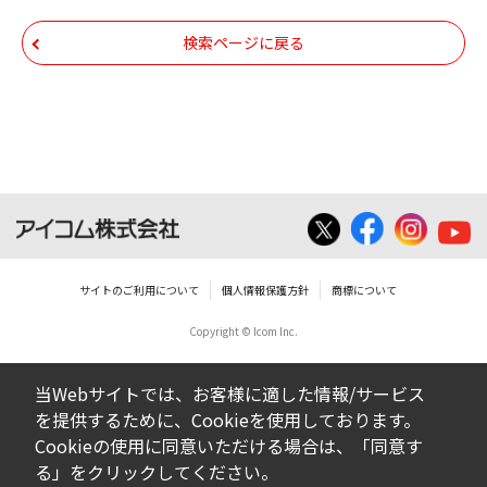
ム株式会社又はそれを提供する各メーカーに
帰属します。ダウンロードしたファイルは、
検索ページに戻る
個人で使用される以外にはご使用できませ
ん。
ダウンロードしたファイルの内容に関する質
問やクレームへの回答及びサポートは行いま
せんのでご了承ください。
ファイルの内容は、製品の仕様変更などで予
告なく改良及び変更される場合があります。
サイトのご利用について
個人情報保護方針
商標について
Copyright © Icom Inc.
ダウンロードサービスに掲載していますBIOS/
ファームウェアデータにつきましては、パソ
当Webサイトでは、お客様に適した情報/サービス
コンの基本システムを制御する重要なデータ
を提供するために、Cookieを使用しております。
ですから、データの書換中に誤操作や中断に
Cookieの使用に同意いただける場合は、「同意す
よって失敗した場合、パソコンが正常に動作
る」をクリックしてください。